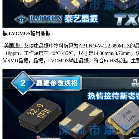
振,LVCMOS输出晶振
美国进口
艾博康晶振
中物料编码为
ABLNO-V-122.880MHZ
的
±18ppm，工作温度在-40°C~85°C，尺寸是14.30mmx8.7
脚SMD晶振，晶振，LVCMOS输出晶振，符合RoHS标准。