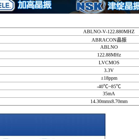
ABLNO-V-122.880MHZ
ABRACON晶振
ABLNO
122.88MHz
LVCMOS
3.3V
±18ppm
-40℃~85℃
35mA
14.30mmx8.70mm