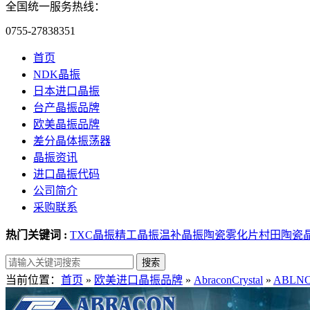
全国统一服务热线：
0755-27838351
首页
NDK晶振
日本进口晶振
台产晶振品牌
欧美晶振品牌
差分晶体振荡器
晶振资讯
进口晶振代码
公司简介
采购联系
热门关键词 :
TXC晶振
精工晶振
温补晶振
陶瓷雾化片
村田陶瓷
当前位置：
首页
»
欧美进口晶振品牌
»
AbraconCrystal
»
ABLN