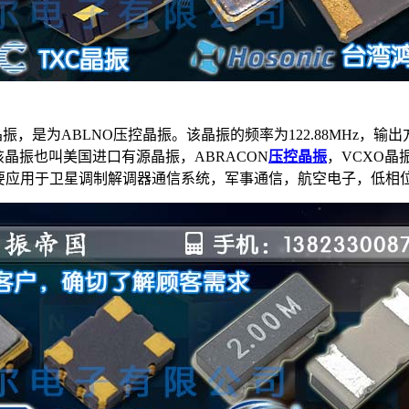
晶振，是为
ABLNO压控晶振
。该晶振的频率为
122.88MHz
，输出方
0mm。该晶振也叫美国进口有源晶振，ABRACON
压控晶振
，VCXO晶
主要应用于卫星调制解调器通信系统，
军事通信，航空电子，低相