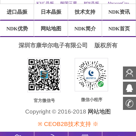
振
晶振
KVG晶振
韩国三星
PDI晶振
AbraconCrystal
牌
进口晶振
日本晶振
技术支持
NDK资讯
晶振
Statek晶振
ILSI晶振
WI2WI晶
Jauch晶振
振
Pletronics
GEYER晶
Transko晶
SHINSUNG
NDK优势
网站地图
NDK简介
NDK首页
晶振
振
振
晶振
高利奇晶
IDTcrystal
Frequency
SUNTSU
振
晶振
晶振
晶振
Oscilent晶
康纳温菲
SiTimeCrystal
FOX晶振
深圳市康华尔电子有限公司
版权所有
振
尔德
QuartzChnik
Rubyquartz
瑞康晶振
格林雷晶
晶振
晶振
振
Euroquartz
QuartzCom
LiHom晶
微晶晶振
晶振
晶振
振
拉隆晶振
Crystek晶
QANTEK
MTI-
振
晶振
Milliren晶
CTS晶振
日蚀晶振
MtronPTI
ACT晶振
振
晶振
NJR晶振
Cardinal晶
FRE-
Quarztechnik
振
TECH晶
晶振
IQD晶振
Microchip
Silicon晶
Anderson
振
晶振
振
晶振
Fortiming
CORE晶
NIPPON
NICKC晶
微信小程序
官方微信号
晶振
振
晶振
振
QVS晶振
Bomar晶
Bliley晶振
GED晶振
Copyright © 2016-2018
网站地图
振
FILTRONETICS
Standard
Q-Tech晶
Wenzel晶
※ CEOB2B技术支持 ※
晶振
晶振
振
振
NEL晶振
EM晶振
HEC晶振
FMI晶振
Renesas瑞
Skyworks