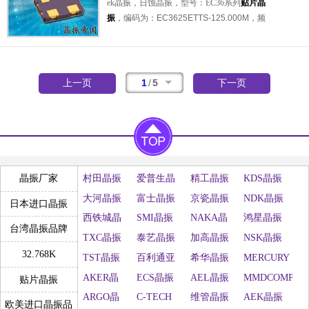
ek晶振，日蚀晶振，型号：EC36系列
贴片晶
热及耐环境等特点。应用于：通讯设备晶振，
振
，编码为：EC3625ETTS-125.000M，频
物联网晶振，导航仪晶振，无线网络晶振，医
率：125.000MHz，电压：3.3V，工作温度范
疗设备晶振，数码电子等应用。
围：-40℃至+85℃，频率稳定性：±25ppm，
CMOS输出晶振
，小体积晶振尺寸：5.0x3.2x
1.3mm表面封装，四脚贴片晶振，时钟振荡
1
/
5
上一页
下一页
器，5032晶振，有源晶振，石英晶振，石英晶
体振荡器。具有超小型，轻薄型，高品质，高
可靠性，耐热及耐环境等特点。应用于：通讯
设备晶振，无线网络晶振，导航仪晶振，汽车
电子晶振，安防设备晶振，智能家居等应用。
村田晶振
爱普生晶
精工晶振
KDS晶振
晶振厂家
振
大河晶振
富士晶振
京瓷晶振
NDK晶振
日本进口晶振
西铁城晶
SMI晶振
NAKA晶
鸿星晶振
台湾晶振品牌
振
振
TXC晶振
泰艺晶振
加高晶振
NSK晶振
32.768K
TST晶振
百利通亚
希华晶振
MERCURY
陶晶振
晶振
AKER晶
ECS晶振
AEL晶振
MMDCOMP
贴片晶振
振
晶振
ARGO晶
C-TECH
维管晶振
AEK晶振
欧美进口晶振品