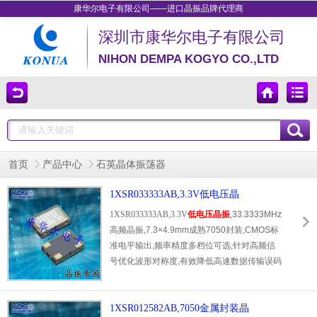
康华尔电子有限公司——进口晶振品牌代理商
深圳市康华尔电子有限公司
NIHON DEMPA KOGYO CO.,LTD
首页
产品中心
石英晶体振荡器
1XSR033333AB,3.3V低电压晶
振,33.3333MHz高频晶振
1XSR033333AB,3.3V
低电压晶振
,33.3333MHz
高频晶振,7.3×4.9mm成熟7050封装,CMOS标
准电平输出,频率精度多档位可选,针对高频信
号优化波形对称度,有效降低高速数据传输误码
率.原厂经过振动,湿热,高低温循环多重严苛测
试,可抵御车间变频器,车内功放等干扰源,适配
交换机,车载多媒体主机,WiFi蓝牙网关.原厂直
1XSR012582AB,7050金属封装晶