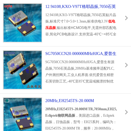
受车间,机房常年高温工况.低ESR振荡特性,芯
12.94108,KXO-V97T格耶晶振,7050石英
片唤醒,高速数据收发时振荡不间断,抗电磁干
贴片晶振
12.94108,KXO-V97T格耶晶振,7050石英贴片晶
扰能力强,规避电源,网口带来杂波干扰.全批次
振,标准尺寸7.0×5.0×1.3mm,标准供电3.3V
低电
严苛可靠性检测,卷带量产供货稳定,广泛用于
压晶振
,输出标准HCMOS电平,无需外部匹配电
企业级路由,工业无线采集网关,户外防水WiFi
容,简化PCB电路设计.支持宽温-40℃~+85℃全
基站.
工况运行,常温稳定度±100ppm,高低温区间频
漂控制优异,气密金属封装防潮抗震,抵御工业
环境粉尘,温差冲击.原厂精密石英谐振芯体,相
SG7050CCN20.000000MHzHJGA,爱普生
位噪声表现均衡,长期老化漂移数值极低,批量
有源晶振,7050石英晶振
SG7050CCN20.000000MHzHJGA,爱普生有源
参数一致性经过多重老化筛选.专为射频收发,
晶振,7050石英晶振,20MHz基准频率适配PLC,
工业数传模块定制,适配LoRa通信,工控采集仪,
户外测控网关,工业人机界面.依托爱普生精密
网关基带主板,兼容全自动SMT回流焊,符合Ro
石英切割工艺,-40℃至85℃宽温域频漂控制优
HS环保标准,进口原装现货稳定供应.
异,车间高温,户外低温寒暑切换均可稳定输出
时钟信号.有源一体化集成架构省去起振外围元
件,缩短硬件研发周期,
20MHz,EH2545TS-20.000M
CMOS输出晶振
驱动能
力强,可带载多路芯片同步计时.原厂进口物料
TR,7050mm,EH25,Ecliptek物联网晶振
20MHz,EH2545TS-20.000M TR,7050mm,EH25,
批次一致性高,耐湿热防尘,大幅降低工业设备
Ecliptek物联网晶振
，美国进口晶振，Ecliptek
售后通信故障,是长线工业设备优选时钟器件.
晶振，日蚀晶振，型号：EH25系列，编码为：
EH2545TS-20.000M TR，频率：20.000MHz，