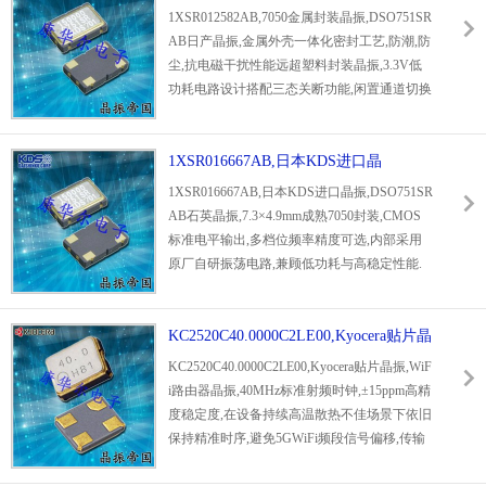
采无翻新货源,常备大批量现货,工程师提供硬
振,DSO751SRAB日产晶振
1XSR012582AB,7050金属封装晶振,DSO751SR
件选型适配支持,批量采购享阶梯优惠,试样合
AB日产晶振,金属外壳一体化密封工艺,防潮,防
作欢迎致电0755-27838351洽谈.
尘,抗电磁干扰性能远超塑料封装晶振,3.3V低
功耗电路设计搭配三态关断功能,闲置通道切换
高阻态降低整机能耗.依托KDS数十年石英晶体
制造技术,全温域频率误差控制精准,工作温度-4
0℃至85℃区间输出稳定时钟信号,适配24小时
1XSR016667AB,日本KDS进口晶
不间断运行的工业设备与
汽车电子晶振
产品.全
振,DSO751SRAB石英晶振
1XSR016667AB,日本KDS进口晶振,DSO751SR
部原厂原装出货,质保完善,可免费提供规格书
AB石英晶振,7.3×4.9mm成熟7050封装,CMOS
与样品测试,长期配套整机厂商,方案开发企业,
标准电平输出,多档位频率精度可选,内部采用
采购合作详情欢迎来电0755-27838351详询.
原厂自研振荡电路,兼顾低功耗与高稳定性能.
依托日本KDS
大真空晶振
成熟石英加工工艺,晶
片切割精度高,长期运行频率偏移极小,能够适
应车间,车内等复杂使用环境.原厂直采库存充
KC2520C40.0000C2LE00,Kyocera贴片晶
足,长短交期均可承接,专业技术人员提供选型,
振,WiFi路由器晶振
KC2520C40.0000C2LE00,Kyocera贴片晶振,WiF
替换方案支持,批量采购可享优惠,有试样及批
i路由器晶振,40MHz标准射频时钟,±15ppm高精
量供货需求可拨打0755-27838351洽谈合作.
度稳定度,在设备持续高温散热不佳场景下依旧
保持精准时序,避免5GWiFi频段信号偏移,传输
速率下降.
2520mm超小型晶振
封装减少元器件
占位,方便高密度布线,陶瓷封装热稳定性强,耐