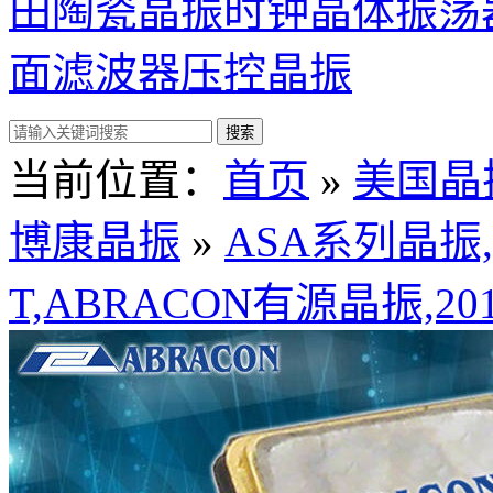
田陶瓷晶振
时钟晶体振荡
面滤波器
压控晶振
当前位置：
首页
»
美国晶振 /
博康晶振
»
ASA系列晶振,AS
T,ABRACON有源晶振,2