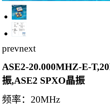
prev
next
ASE2-20.000MHZ-E-T
振,ASE2 SPXO晶振
频率：20MHz