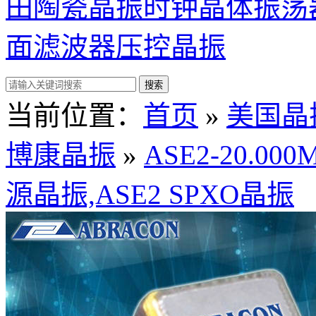
田陶瓷晶振
时钟晶体振荡
面滤波器
压控晶振
当前位置：
首页
»
美国晶振 /
博康晶振
»
ASE2-20.00
源晶振,ASE2 SPXO晶振