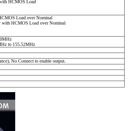
rm with HCMOS Load
h HCMOS Load over Nominal
or with HCMOS Load over Nominal
 70MHz
MHz to 155.52MHz
ce), No Connect to enable output.