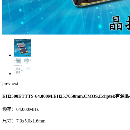
prev
next
EH2500ETTTS-64.000M,EH25,7050mm,CMOS,Ecliptek有源
频率：64.000MHz
尺寸：7.0x5.0x1.6mm