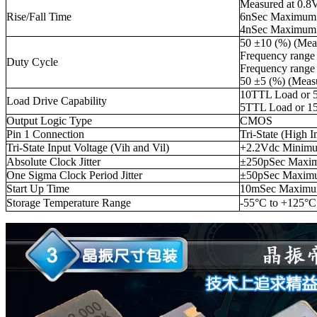
Measured at 0.8
Rise/Fall Time
6nSec Maximum 
4nSec Maximum 
50 ±10 (%) (Mea
Frequency rang
Duty Cycle
Frequency rang
50 ±5 (%) (Meas
10TTL Load or 
Load Drive Capability
5TTL Load or 1
Output Logic Type
CMOS
Pin 1 Connection
Tri-State (High 
Tri-State Input Voltage (Vih and Vil)
+2.2Vdc Minimum
Absolute Clock Jitter
±250pSec Maxim
One Sigma Clock Period Jitter
±50pSec Maximu
Start Up Time
10mSec Maxim
Storage Temperature Range
-55°C to +125°C