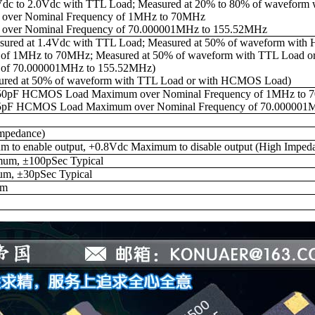
Vdc to 2.0Vdc with TTL Load; Measured at 20% to 80% of wavefo
over Nominal Frequency of 1MHz to 70MHz
over Nominal Frequency of 70.000001MHz to 155.52MHz
sured at 1.4Vdc with TTL Load; Measured at 50% of waveform wit
e of 1MHz to 70MHz; Measured at 50% of waveform with TTL Load 
e of 70.000001MHz to 155.52MHz)
ured at 50% of waveform with TTL Load or with HCMOS Load)
50pF HCMOS Load Maximum over Nominal Frequency of 1MHz to
5pF HCMOS Load Maximum over Nominal Frequency of 70.000001
Impedance)
 to enable output, +0.8Vdc Maximum to disable output (High Impedan
um, ±100pSec Typical
m, ±30pSec Typical
um