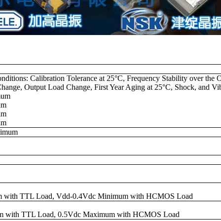
conditions: Calibration Tolerance at 25°C, Frequency Stability over th
hange, Output Load Change, First Year Aging at 25°C, Shock, and Vib
mum
um
um
um
ximum
m with TTL Load, Vdd-0.4Vdc Minimum with HCMOS Load
m with TTL Load, 0.5Vdc Maximum with HCMOS Load