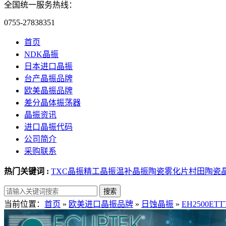
全国统一服务热线：
0755-27838351
首页
NDK晶振
日本进口晶振
台产晶振品牌
欧美晶振品牌
差分晶体振荡器
晶振资讯
进口晶振代码
公司简介
采购联系
热门关键词 :
TXC晶振
精工晶振
温补晶振
陶瓷雾化片
村田陶瓷
当前位置：
首页
»
欧美进口晶振品牌
»
日蚀晶振
»
EH2500ETT