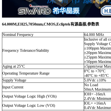
64.000M,EH25,7050mm,CMOS,Ecliptek有源晶振
,参数表
Nominal Frequency
64.000 MHz
Inclusive of all 
Supply Voltage C
±100ppm Maxi
Frequency Tolerance/Stability
±20ppm Maxim
±25ppm Maxim
±50ppm Maxim
Aging at 25°C
±5ppm/year Ma
0°C to +70°C
Operating Temperature Range
-40°C to +85°C
Supply Voltage
5.0Vdc ±10%
No Load
Input Current
50mA Maximum
IOH= -16mA
Output Voltage Logic High (V
Oh
)
2.4Vdc Minimu
IOL= +16mA
Output Voltage Logic Low (V
Ol
)
0.4Vdc Maximu