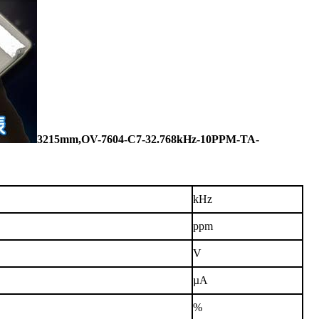
3215mm,OV-7604-C7-32.768kHz-10PPM-TA-
kHz
ppm
V
µA
%