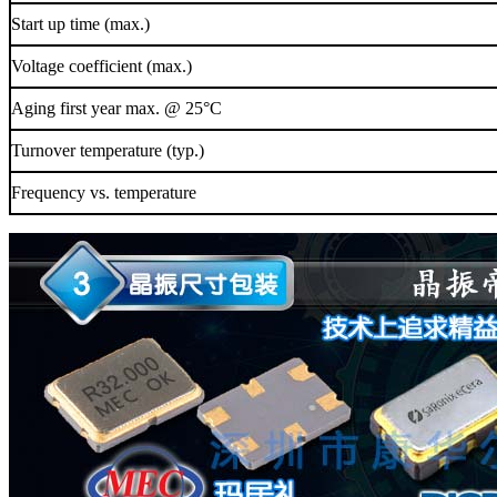
Start up time (max.)
Voltage coefficient (max.)
Aging first year max. @ 25°C
Turnover temperature (typ.)
Frequency vs. temperature