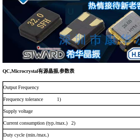
QC,Microcrystal有源晶振
,参数表
Output Frequency
Frequency tolerance
1)
Supply voltage
Current consumption (typ./max.)
2)
Duty cycle (min./max.)