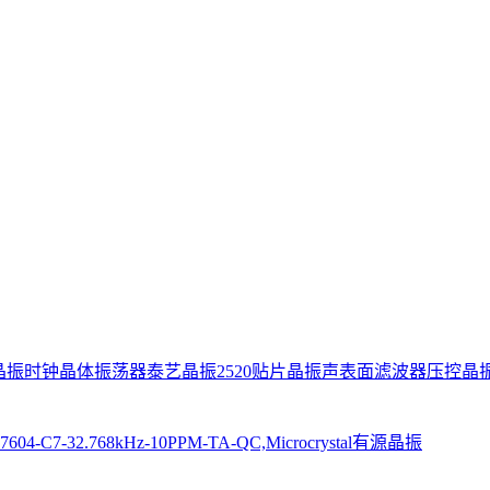
晶振
时钟晶体振荡器
泰艺晶振
2520贴片晶振
声表面滤波器
压控晶
7604-C7-32.768kHz-10PPM-TA-QC,Microcrystal有源晶振