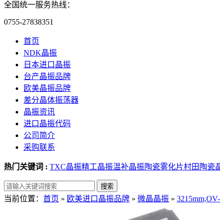
全国统一服务热线：
0755-27838351
首页
NDK晶振
日本进口晶振
台产晶振品牌
欧美晶振品牌
差分晶体振荡器
晶振资讯
进口晶振代码
公司简介
采购联系
热门关键词 :
TXC晶振
精工晶振
温补晶振
陶瓷雾化片
村田陶瓷
当前位置：
首页
»
欧美进口晶振品牌
»
微晶晶振
»
3215mm,OV-