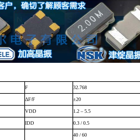
F
32.768
ΔF/F
±20
VDD
1.2 – 5.5
IDD
0.3 / 0.5
40 / 60