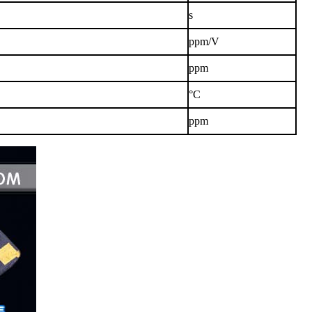
s
ppm/V
ppm
°C
ppm