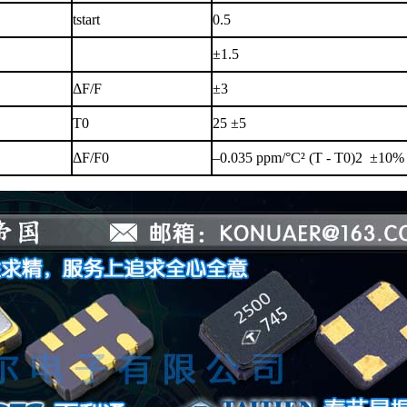
tstart
0.5
±1.5
ΔF/F
±3
T0
25 ±5
ΔF/F0
–0.035 ppm/°C² (T - T0)2
±10%