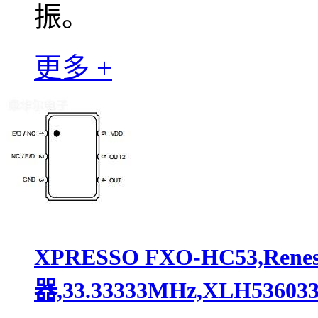
振。
更多 +
XPRESSO FXO-HC53,Ren
器,33.33333MHz,XLH536033